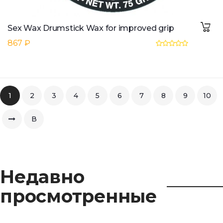
Sex Wax Drumstick Wax for improved grip
867 ₽
1
2
3
4
5
6
7
8
9
10
В
конец
Недавно
просмотренные