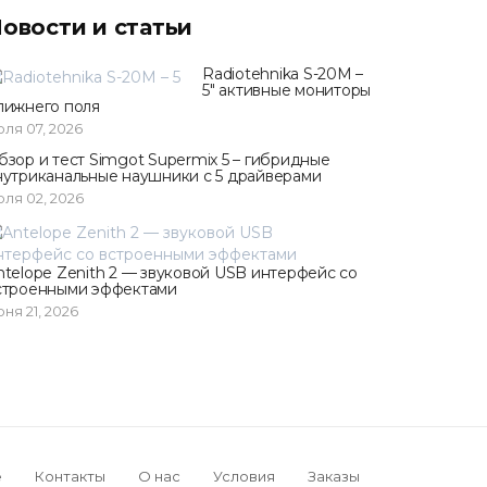
овости и статьи
Radiotehnika S-20M –
5" активные мониторы
лижнего поля
ля 07, 2026
бзор и тест Simgot Supermix 5 – гибридные
нутриканальные наушники с 5 драйверами
ля 02, 2026
ntelope Zenith 2 — звуковой USB интерфейс со
строенными эффектами
ня 21, 2026
e
Контакты
О нас
Условия
Заказы