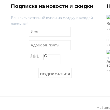
Подписка на новости и скидки
Н
Ваш эксклюзивный купон на скидку в каждой
рассылке!
б
ию
О
в
ию
A
в
ию
MuStor