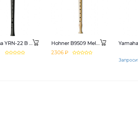
Yamaha YRN-22 B Sopranino Recorder Baroque, Double, Brown
Hohner B9509 Melody Soprano Recorder
2306 ₽
Запроси