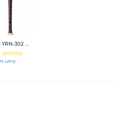
Yamaha YRN-302 B II Sopranino Rec. Baroque, Double, Brown
ть цену