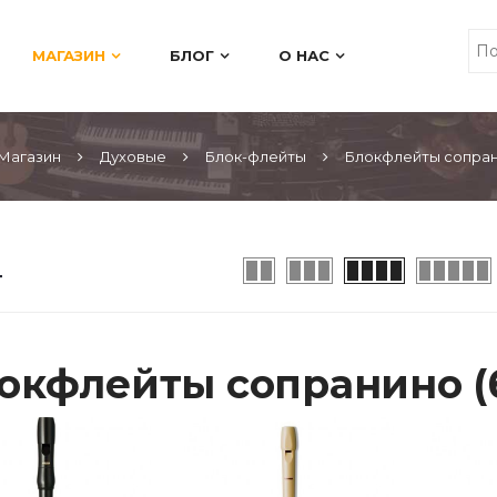
МАГАЗИН
БЛОГ
О НАС
Магазин
Духовые
Блок-флейты
Блокфлейты сопран
окфлейты сопранино (