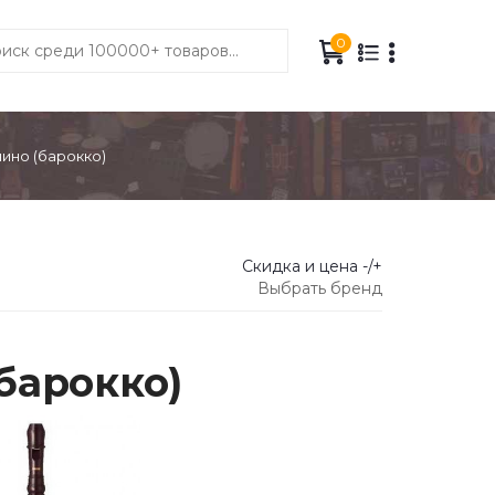
0
ино (барокко)
Скидка и цена -/+
Выбрать бренд
барокко)