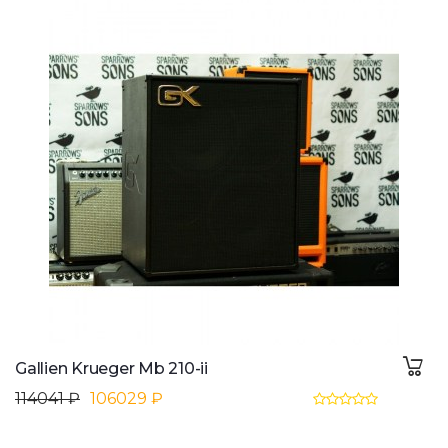
Gallien Krueger Mb 210-ii
114041 ₽
106029 ₽