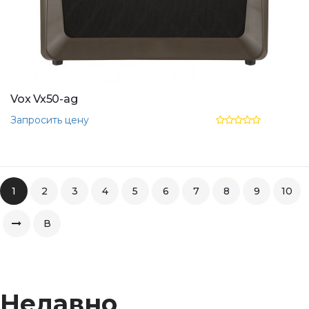
Vox Vx50-ag
Запросить цену
1
2
3
4
5
6
7
8
9
10
В
конец
Недавно