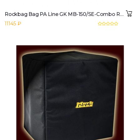
Rockbag Bag PA Line GK MB-150/SE-Combo RB 23002 B
11145 ₽