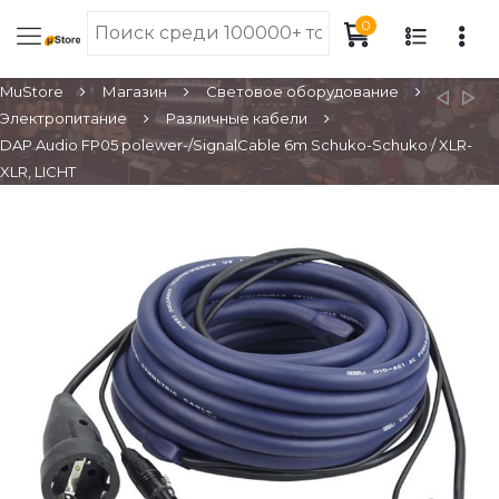
0
MuStore
Магазин
Световое оборудование
Электропитание
Различные кабели
DAP Audio FP05 polewer-/SignalCable 6m Schuko-Schuko / XLR-
XLR, LICHT