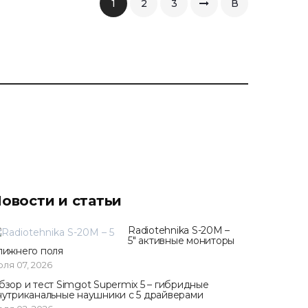
1
2
3
В
конец
овости и статьи
Radiotehnika S-20M –
5" активные мониторы
лижнего поля
ля 07, 2026
бзор и тест Simgot Supermix 5 – гибридные
нутриканальные наушники с 5 драйверами