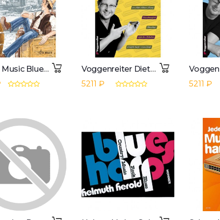
Schott Music Blues Harp
Voggenreiter Dieter Kropp's Blues Harp Schule
₽
5211 ₽
5211 ₽