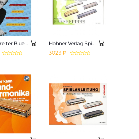
Voggenreiter Blues Harp Schule 2 Dieter Kropp, Buch und CD
Hohner Verlag Spielanleitung Mundharmonika Diatonisch, Herold
3023 ₽