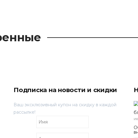
ренные
Подписка на новости и скидки
Н
Ваш эксклюзивный купон на скидку в каждой
рассылке!
б
ию
О
в