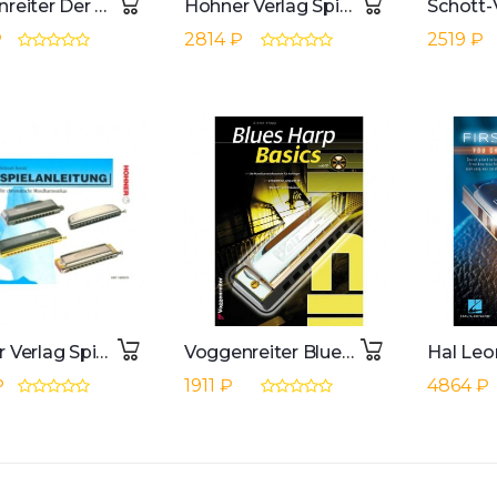
Voggenreiter Der Bluesharpratgeber
Hohner Verlag Spielanleitung Mundharmonika Blues Harp, Herold
₽
2814 ₽
2519 ₽
Hohner Verlag Spielanleitung Mundharmonika Chromatisch, Herold
Voggenreiter Blues Harp Basics Dieter Kropp
₽
1911 ₽
4864 ₽