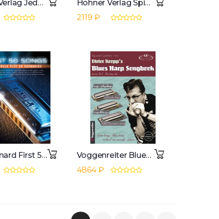
Schott-Verlag Jeder kann Mundharmonika Buch und CD
Hohner Verlag Spielanleitung Mundharmonika Richter, Herold
2119 ₽
Hal Leonard First 50 Songs You Should Play On Harmonica
Voggenreiter Blues Harp Songbook inkl. CD, Dieter Kropp
4864 ₽