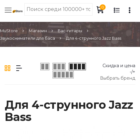
0
MuStore
Магазин
Бас-гитары
Звукосниматели для баса
Для 4-струнного Jazz Bass
Скидка и цена
-/+
Выбрать бренд
Для 4-струнного Jazz
Bass