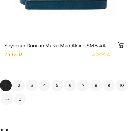
Seymour Duncan Music Man Alnico SMB-4A
24164 ₽
1
2
3
4
5
6
7
8
9
10
В
конец