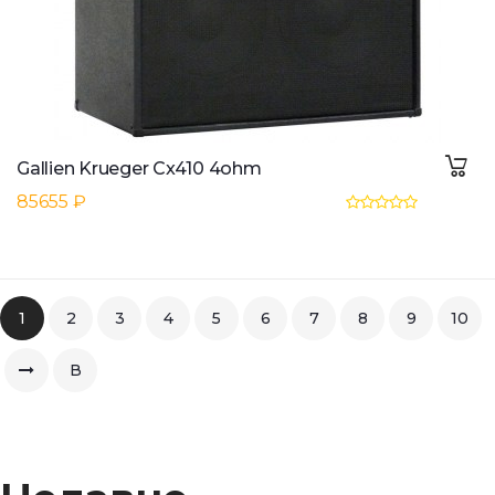
Gallien Krueger Cx410 4ohm
85655 ₽
1
2
3
4
5
6
7
8
9
10
В
конец