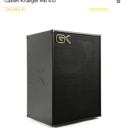
Gallien Krueger Mb 410
136382 ₽