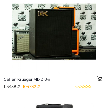
Gallien Krueger Mb 210-ii
113438 ₽
104782 ₽