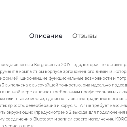
Описание
Отзывы
представленная Korg осенью 2017 года, которая не оставит
румент в компактном корпусе эргономичного дизайна, котор
полифонией, широчайшие функциональные возможности и пот
on 3 выполнена с высочайшей точностью, она идеально подхо
м в полной мере отвечает требованиям профессиональных кл
аях или в таких местах, где использование традиционного и
ты: яркость, реверберация и хорус. C1 Air не требует какой
оить окружающих (предусмотрено 2 выхода для подключения
 соединению Bluetooth и записи своего исполнения. KORG C1
о черного цвета.