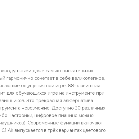
 равнодушными даже самых взыскательных
ый гармонично сочетает в себе великолепное,
рясающие ощущения при игре. 88-клавишная
дит для обучающихся игре на инструменте при
авишников. Это прекрасная альтернатива
нструмента невозможно. Доступно 30 различных
-либо настройки, цифровое пианино можно
 наушников). Современные функции включают
 Air выпускается в трёх вариантах цветового