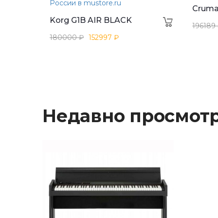
России в mustore.ru
Cruma
Korg G1B AIR BLACK
196189
180000 ₽
152997 ₽
Недавно просмот