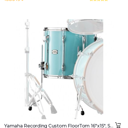
Yamaha Recording Custom FloorTom 16"x15", Surf Green