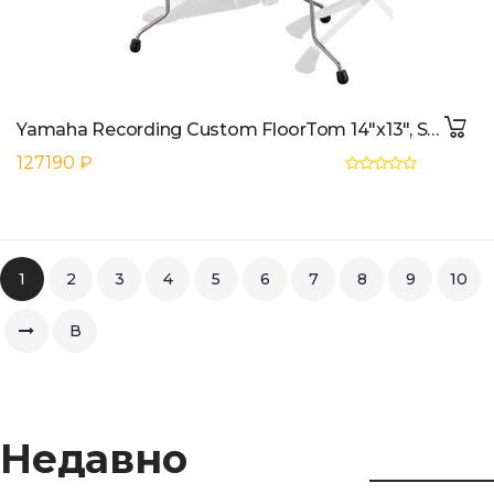
Yamaha Recording Custom FloorTom 14"x13", Solid Black
127190 ₽
1
2
3
4
5
6
7
8
9
10
В
конец
Недавно