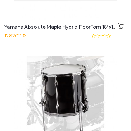
Yamaha Absolute Maple Hybrid FloorTom 16"x15", Polar White #PWH
128207 ₽