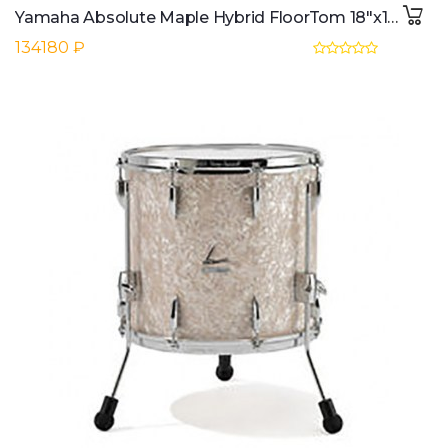
Yamaha Absolute Maple Hybrid FloorTom 18"x16", Classic Walnut #WLN
134180 ₽