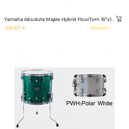
Yamaha Absolute Maple Hybrid FloorTom 16"x15", Vintage Natural #VN
128207 ₽