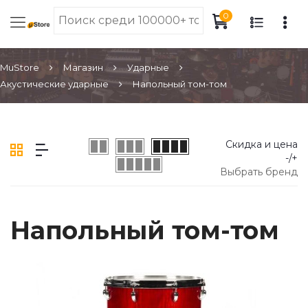
0
MuStore
Магазин
Ударные
Акустические ударные
Напольный том-том
Скидка и цена
-/+
Выбрать бренд
Напольный том-том