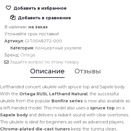
Добавить в избранное
Добавить в сравнение
В наличии:
на заказ
Уточняйте срок поставки!
Артикул:
GIT0048272-000
Категория:
Концертные укулеле
Бренд:
Ortega
Задайте вопрос по этому товару
Описание
Отзывы
Lefthanded concert ukulele with spruce top and Sapele body
With the
Ortega RU5L Lefthand Natural
, the successful
ukulele from the popular
Bonfire series
is now also available as
a left-handed model. This model also uses a
spruce top
on a
Sapele body
and delivers a radiant sound with clear overtones.
This ukulele is ideal for beginners as well as advanced players.
Chrome-plated die-cast tuners
keep the tuning clean,