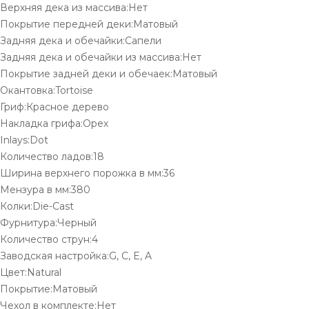
Верхняя дека из массива:Нет
Покрытие передней деки:Матовый
Задняя дека и обечайки:Сапели
Задняя дека и обечайки из массива:Нет
Покрытие задней деки и обечаек:Матовый
Окантовка:Tortoise
Гриф:Красное дерево
Накладка грифа:Орех
Inlays:Dot
Количество ладов:18
Ширина верхнего порожка в мм:36
Мензура в мм:380
Колки:Die-Cast
Фурнитура:Черный
Количество струн:4
Заводская настройка:G, C, E, A
Цвет:Natural
Покрытие:Матовый
Чехол в комплекте:Нет