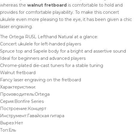
whereas the
walnut fretboard
is comfortable to hold and
provides for comfortable playability. To make this concert
ukulele even more pleasing to the eye, it has been given a chic
laser engraving.
The Ortega RU5L Lefthand Natural at a glance:
Concert ukulele for left-handed players
Spruce top and Sapele body for a bright and assertive sound
Ideal for beginners and advanced players
Chrome-plated die-cast tuners for a stable tuning
Walnut fretboard
Fancy laser engraving on the fretboard
Характеристики:
Производитель:Ortega
Серия:Bonfire Series
Построение:Концерт
Инструмент:Гавайская гитара
Вырез:Нет
Топ:Ель