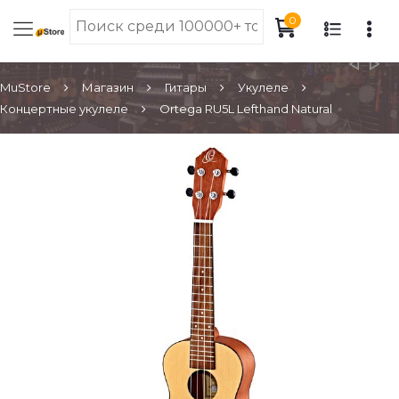
0
MuStore
Магазин
Гитары
Укулеле
Концертные укулеле
Ortega RU5L Lefthand Natural