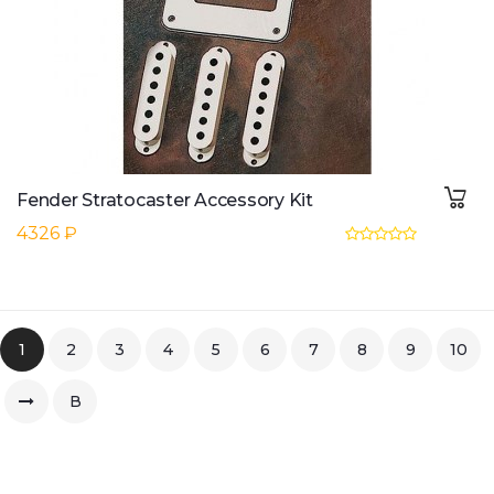
Fender Stratocaster Accessory Kit
4326 ₽
1
2
3
4
5
6
7
8
9
10
В
конец