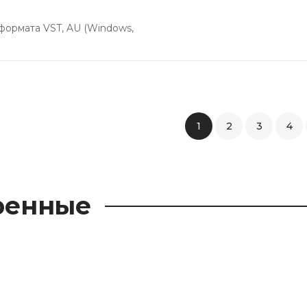
формата VST, AU (Windows,
1
2
3
4
ренные