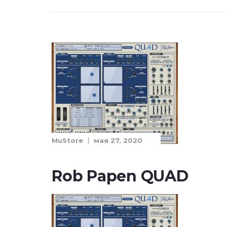
MuStore
мая 27, 2020
Rob Papen QUAD