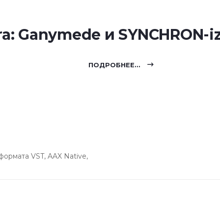
ra: Ganymede и SYNCHRON-iz
ПОДРОБНЕЕ...
ормата VST, AAX Native,