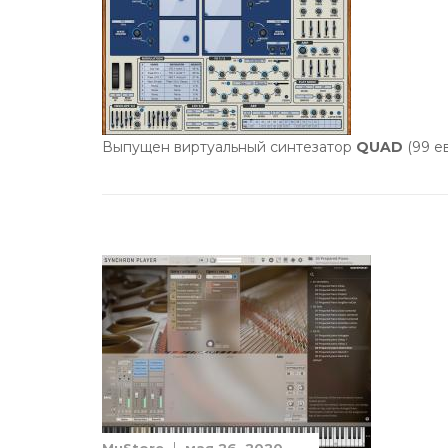
Выпущен виртуальный синтезатор
QUAD
(99 е