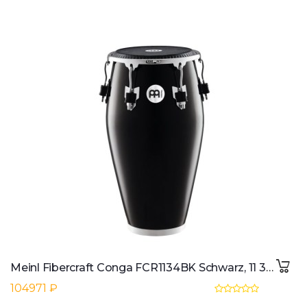
Meinl Fibercraft Conga FCR1134BK Schwarz, 11 3/4"
104971 ₽