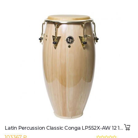
Latin Percussion Classic Conga LP552X-AW 12 1/2" Tumba, Natural
103367 ₽