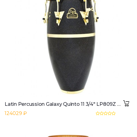
Latin Percussion Galaxy Quinto 11 3/4" LP809Z Fiberglass, BLK Hologr. Sparkle
124029 ₽