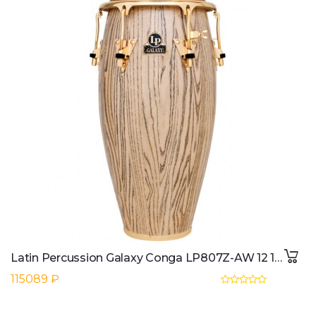
Latin Percussion Galaxy Conga LP807Z-AW 12 1/2" Tumba,Natural,Giovanni
115089 ₽