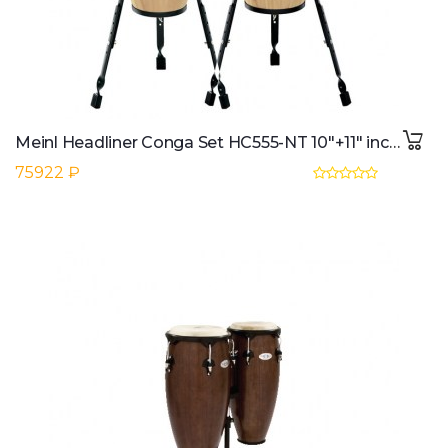
Meinl Headliner Conga Set HC555-NT 10"+11" incl. Stand
75922 ₽