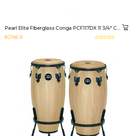
Pearl Elite Fiberglass Conga PCF117DX 11 3/4" Conga, Bistre Black
82166 ₽