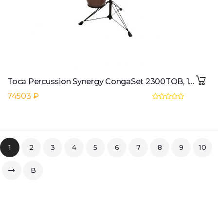
Toca Percussion Synergy CongaSet 2300TOB, 10" & 11", Tobacco
74503 ₽
1
2
3
4
5
6
7
8
9
10
В
конец