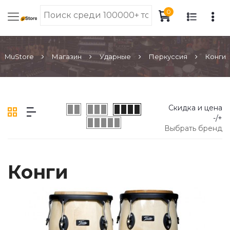
0
MuStore
Магазин
Ударные
Перкуссия
Конги
Скидка и цена
-/+
Выбрать бренд
Конги