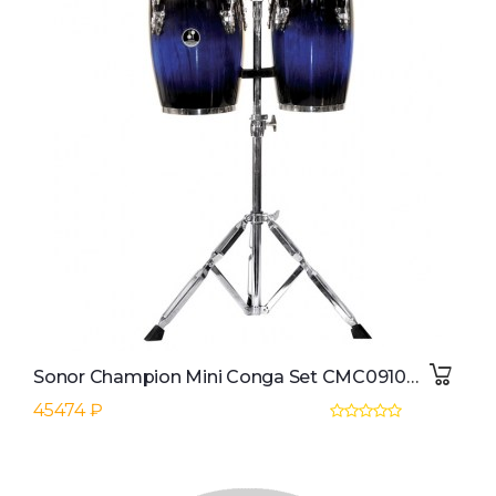
Sonor Champion Mini Conga Set CMC0910BBHG, 9"&10", Blueburst
45474 ₽