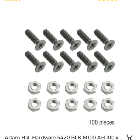
Adam Hall Hardware 5420 BLK M100 AH 100 x M3 x 10 black