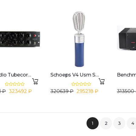
Igs Audio Tubecore 3u Mastering Vari-mu Compressor
Schoeps V4 Usm Set - Blue
1 ₽
323492 ₽
320639 ₽
295218 ₽
313500
1
2
3
4