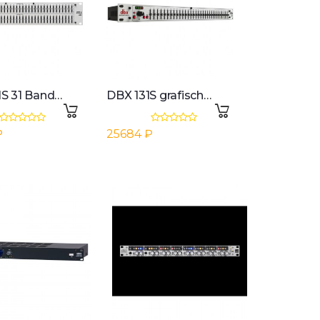
DBX 231S 31 Band Stereo Equalizer
DBX 131S grafischer 1x 31-Band EQ
₽
25684 ₽