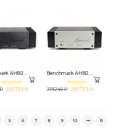
Benchmark AHB2 - Black
Benchmark AHB2 - Silver
 ₽
292723 ₽
319246 ₽
292723 ₽
5
6
7
8
9
10
В
конец