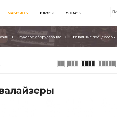
МАГАЗИН
БЛОГ
О НАС
азин
Звуковое оборудование
Сигнальные процессоры
валайзеры