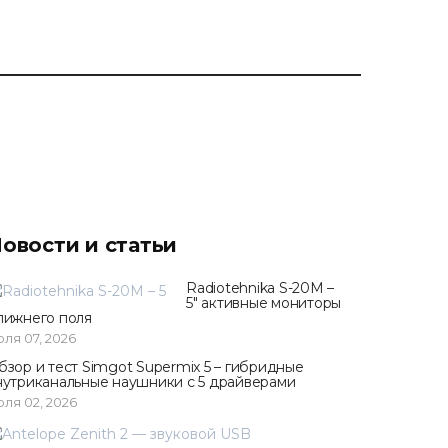
овости и статьи
Radiotehnika S-20M –
5" активные мониторы
лижнего поля
ля 07, 2026
бзор и тест Simgot Supermix 5 – гибридные
нутриканальные наушники с 5 драйверами
ля 02, 2026