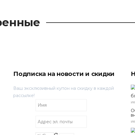
ренные
Подписка на новости и скидки
Н
Ваш эксклюзивный купон на скидку в каждой
рассылке!
б
ию
О
в
ию