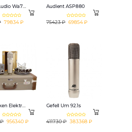
Warm Audio Wa73-eq
Audient ASP880
₽
79834 ₽
75423 ₽
69854 ₽
Telefunken Elektroakustik U47
Gefell Um 92.1s
 ₽
956340 ₽
411730 ₽
383368 ₽