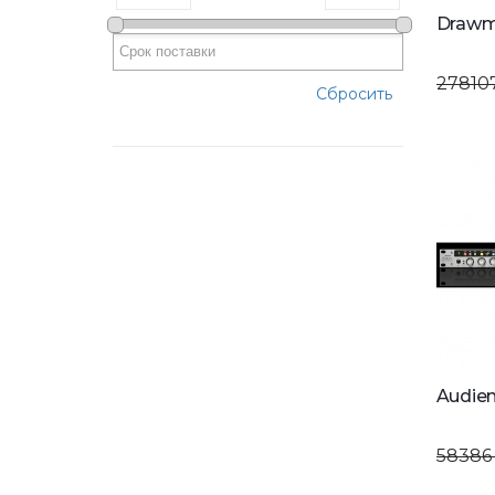
Drawm
27810
Сбросить
Audie
58386