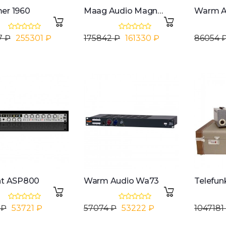
er 1960
Maag Audio Magnum-k Compressor - 1 Channel
7 ₽
255301 ₽
175842 ₽
161330 ₽
86054 
nt ASP800
Warm Audio Wa73
 ₽
53721 ₽
57074 ₽
53222 ₽
1047181