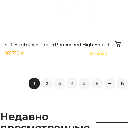
SPL Electronics Pro-Fi Phonos red High-End Phono-Vorverstorker
281719 ₽
1
2
3
4
5
6
В
коне
Недавно
просмотренные