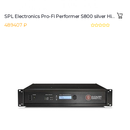
SPL Electronics Pro-Fi Performer S800 silver High-End Stereo Endstufe
489407 ₽