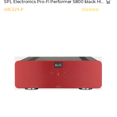
SPL Electronics Pro-Fi Performer S800 black High End Stereo-Endstufe
495329 ₽