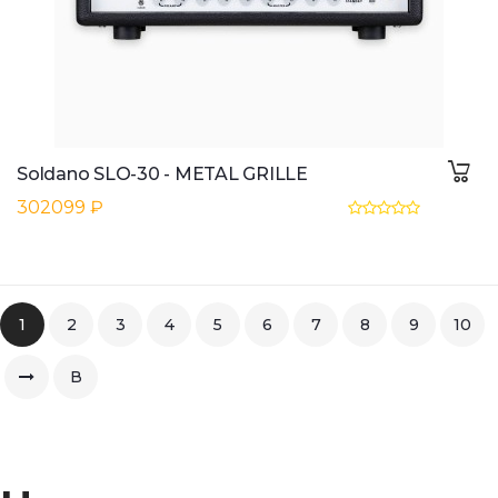
Soldano SLO-30 - METAL GRILLE
302099 ₽
1
2
3
4
5
6
7
8
9
10
В
конец