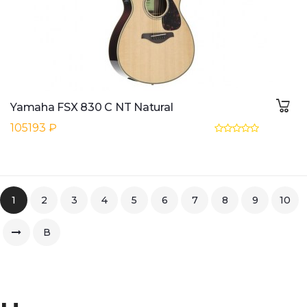
Yamaha FSX 830 C NT Natural
105193 ₽
1
2
3
4
5
6
7
8
9
10
В
конец