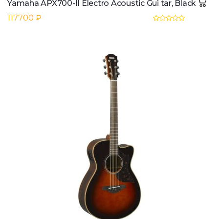
Yamaha APX700-II Electro Acoustic Gui tar, Black
117700 ₽