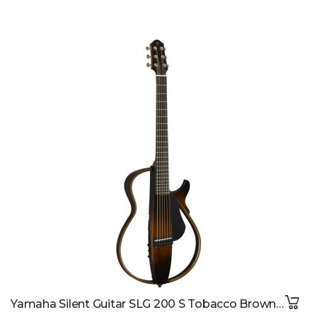
Yamaha Silent Guitar SLG 200 S Tobacco Brown Sunburst Steel Strings