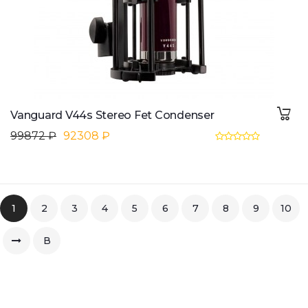
Vanguard V44s Stereo Fet Condenser
99872 ₽
92308 ₽
1
2
3
4
5
6
7
8
9
10
В
конец