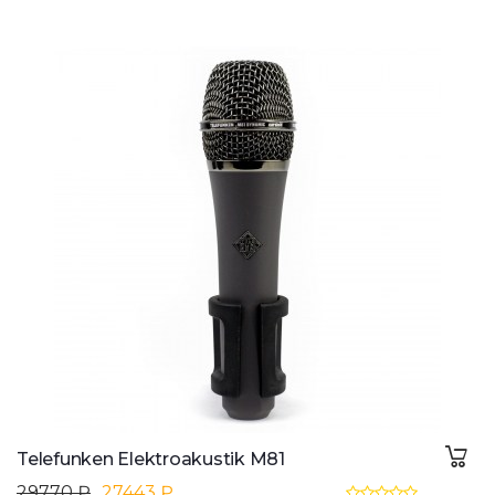
Telefunken Elektroakustik M81
29770 ₽
27443 ₽