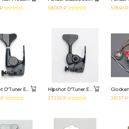
 ₽
58069 ₽
51846 ₽
Hipshot D'Tuner Extender Key GB7 Black
Hipshot D'Tuner Extender Key HE6Y-3/8" Y Key Ultralite Black
 ₽
27236 ₽
26137 ₽