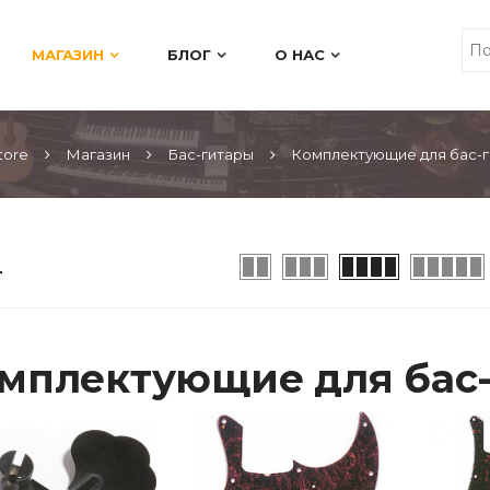
МАГАЗИН
БЛОГ
О НАС
tore
Магазин
Бас-гитары
Комплектующие для бас-г
мплектующие для бас-