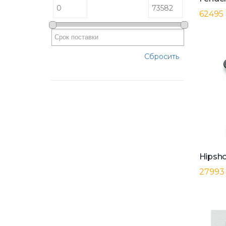
62495
Сбросить
27993