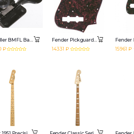
Schaller BMFL Bass Machine Head black F-Style Set
Fender Pickguard o62 Jazz Bass Tortoise Shell 4-Ply
0 ₽
14331 ₽
15961 ₽
Fender 1951 Precision Bass Neck
Fender Classic Series 70s Jazz Bass Neck Pau Ferro