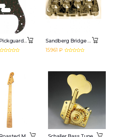
Fender Pickguard o62 Precision Bass Tortoise Shell 4-Ply
Sandberg Bridge 4, nickel-aged
15961 ₽
Fender Roasted Maple Precision Bass Neck MN
Schaller Bass Tuners BML 4L Black Gold - BMGOL