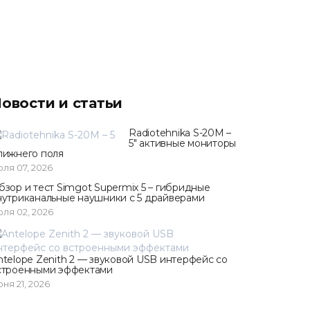
овости и статьи
Radiotehnika S-20M –
5" активные мониторы
лижнего поля
ля 07, 2026
бзор и тест Simgot Supermix 5 – гибридные
нутриканальные наушники с 5 драйверами
ля 02, 2026
ntelope Zenith 2 — звуковой USB интерфейс со
строенными эффектами
ня 21, 2026