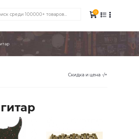
0
итар
Скидка и цена -/+
гитар