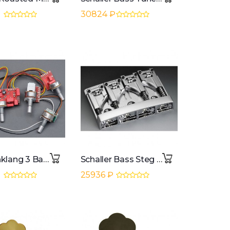
30824 ₽
Glockenklang 3 Band Elektronics
Schaller Bass Steg 3D-4 Chrom
25936 ₽