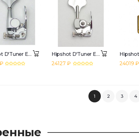
Hipshot D'Tuner Extender Key GB7 Chrome
Hipshot D'Tuner Extender Key HE6C-1/2" Clover Key Ultralite Chrome
 ₽
24127 ₽
24019 
1
2
3
4
ренные