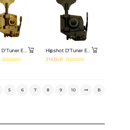
Hipshot D'Tuner Extender Key BT3 Gold
Hipshot D'Tuner Extender Key BT7 Black
₽
21436 ₽
5
6
7
8
9
10
В
конец