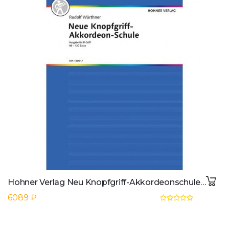
Hohner Verlag Neu Knopfgriff-Akkordeonschule B-Griff, Worthner, Rudolf
6089 ₽