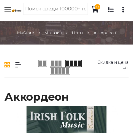
0
MuStore
Магазин
Ноты
Аккордеон
Скидка и цена
-/+
Аккордеон