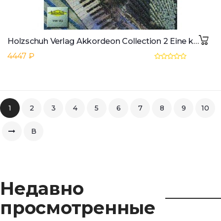
Holzschuh Verlag Akkordeon Collection 2 Eine kunterbunte Sammlung
4447 ₽
1
2
3
4
5
6
7
8
9
10
В
конец
Недавно
просмотренные