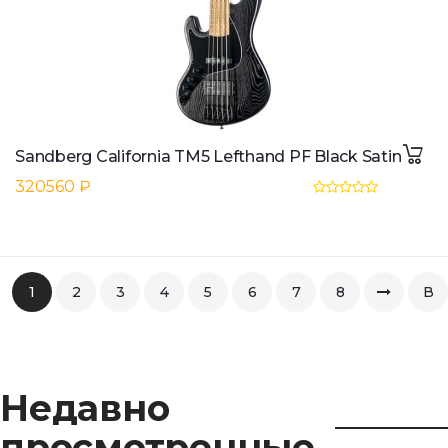
Sandberg California TM5 Lefthand PF Black Satin
320560 ₽
1
2
3
4
5
6
7
8
В
коне
Недавно
просмотренные