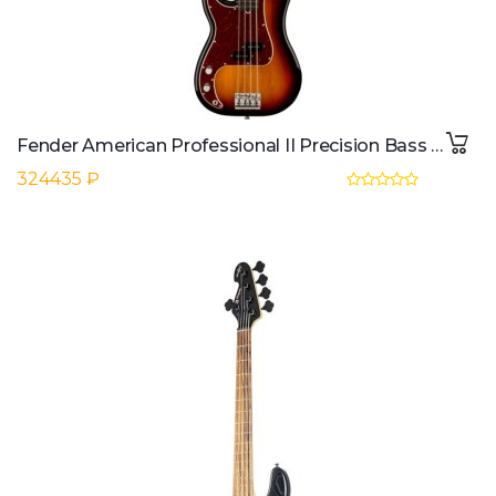
Fender American Professional II Precision Bass RW LH (3-Colour Sunburst)
324435 ₽