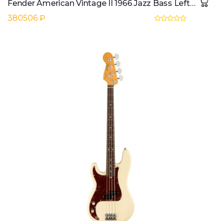
Fender American Vintage II 1966 Jazz Bass Lefthand RW 3-Color Sunburst
380506 ₽