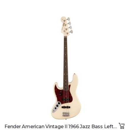
Fender American Vintage II 1966 Jazz Bass Lefthand RW Olympic White