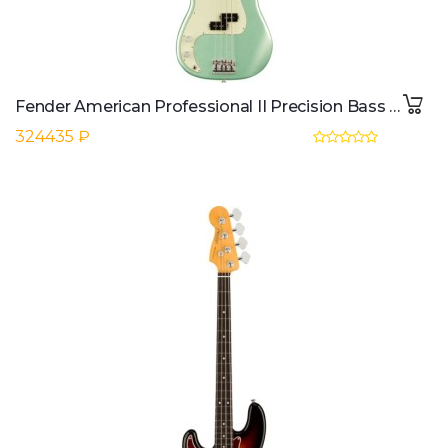
Fender American Professional II Precision Bass MN LH (Mystic Surf Green)
324435 ₽