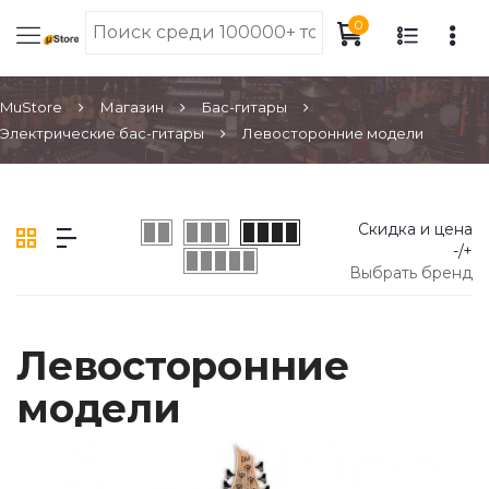
0
MuStore
Магазин
Бас-гитары
Электрические бас-гитары
Левосторонние модели
Скидка и цена
-/+
Выбрать бренд
Левосторонние
модели