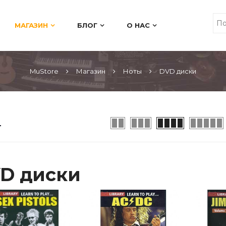
МАГАЗИН
БЛОГ
О НАС
MuStore
Магазин
Ноты
DVD диски
D диски