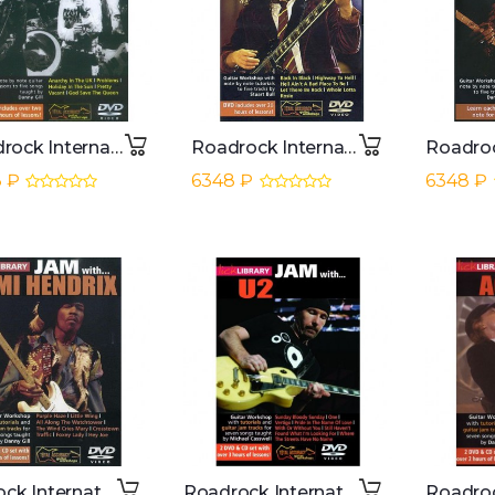
Roadrock International Lick Library: Learn To Play Sex Pistols DVD
Roadrock International Lick library - AC/DC Learn to play (Guitar), DVD
 ₽
6348 ₽
6348 ₽
Roadrock International Lick Library: Jam With Jimi Hendrix DVD, CD
Roadrock International Lick Library: Jam With U2 DVD, CD