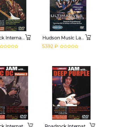
Roadrock International Lick Library: Learn To Play Jimi Hendrix 2 DVD
Hudson Music Lang - Ultimatives Schlagzeug DVD, DEUTSCH
5392 ₽
Roadrock International Lick Library: Jam With AC/DC 2 DVD, CD
Roadrock International Lick Library: Jam With Deep Purple DVD, CD