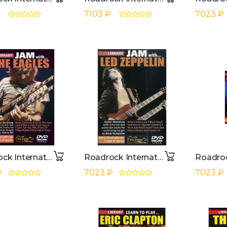
7103 ₽
7023 ₽
Roadrock International Lick Library: Jam With The Eagles DVD, CD
Roadrock International Lick Library: Jam With Led Zeppelin DVD, CD
₽
7023 ₽
7023 ₽