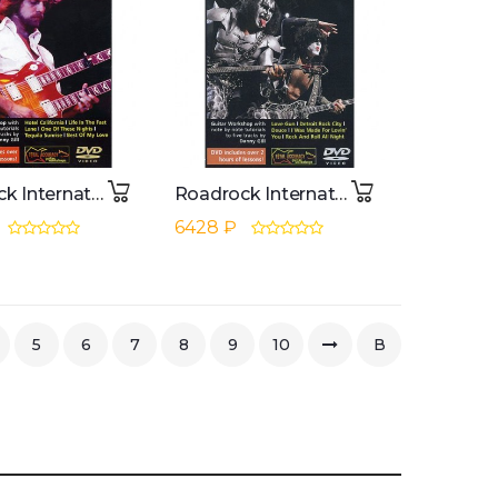
Roadrock International Lick Library: Learn To Play The Eagles DVD
Roadrock International Lick Library: Learn To Play Kiss DVD
6428 ₽
5
6
7
8
9
10
В
конец