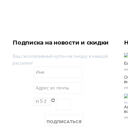
Подписка на новости и скидки
Н
Ваш эксклюзивный купон на скидку в каждой
рассылке!
б
ию
О
в
ию
A
в
ию