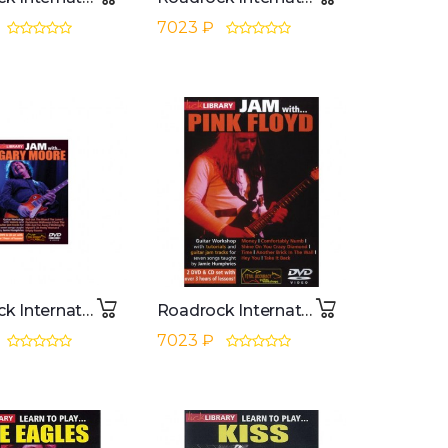
7023 ₽
Roadrock International Lick Library: Jam With Gary Moore DVD, CD
Roadrock International Lick Library: Jam With Pink Floyd DVD, CD
7023 ₽