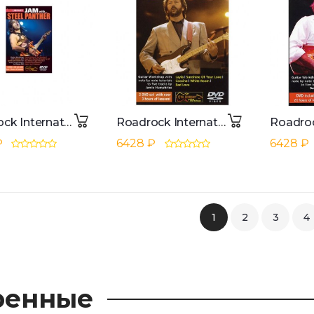
Roadrock International Lick Library: Jam With Steel Panther DVD, CD
Roadrock International Lick Library: Learn To Play Eric Clapton DVD
₽
6428 ₽
6428 ₽
1
2
3
4
ренные