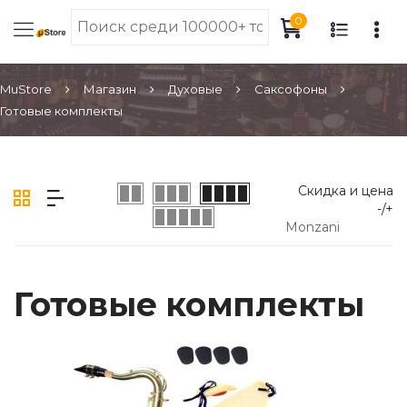
0
MuStore
Магазин
Духовые
Саксофоны
Готовые комплекты
Скидка и цена
-/+
Monzani
Готовые комплекты