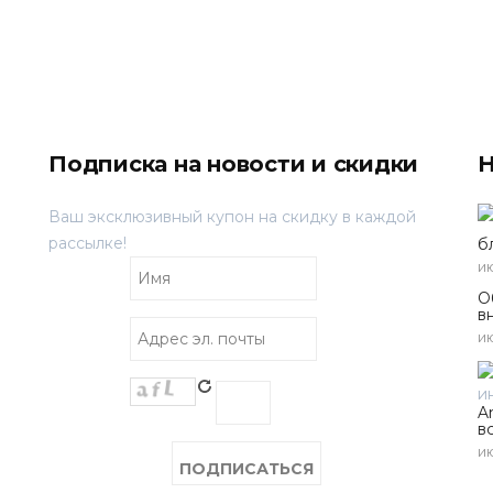
Подписка на новости и скидки
Н
Ваш эксклюзивный купон на скидку в каждой
рассылке!
б
ию
О
в
ию
A
в
ию