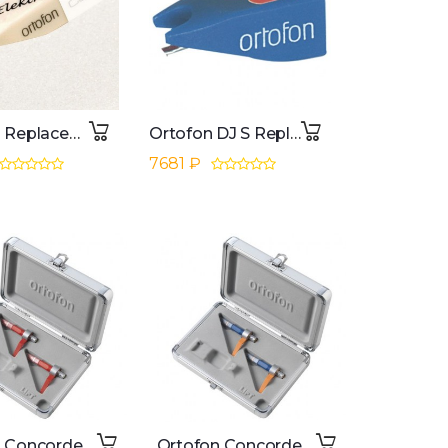
Ortofon Replacement Stylus Elektro Scratching
Ortofon DJ S Replacement Stylus Single
7681 ₽
Ortofon Concorde MKII Digital Twin
Ortofon Concorde MKII DJ Twin