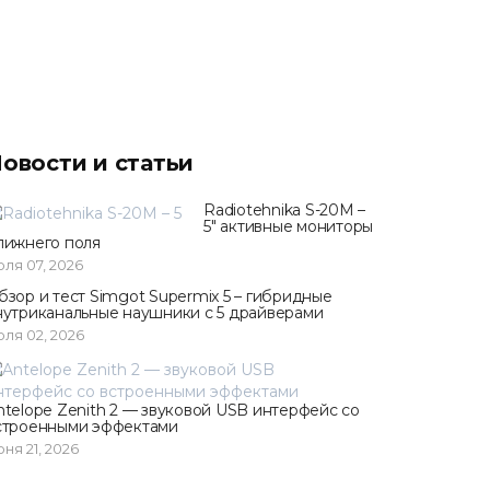
овости и статьи
Radiotehnika S-20M –
5" активные мониторы
лижнего поля
ля 07, 2026
бзор и тест Simgot Supermix 5 – гибридные
нутриканальные наушники с 5 драйверами
ля 02, 2026
ntelope Zenith 2 — звуковой USB интерфейс со
строенными эффектами
ня 21, 2026