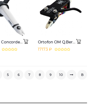
Ortofon Concorde MKII Scratch System
Ortofon OM Q.Bert pre-mounted on SH-4 Black
17173 ₽
5
6
7
8
9
10
В
конец