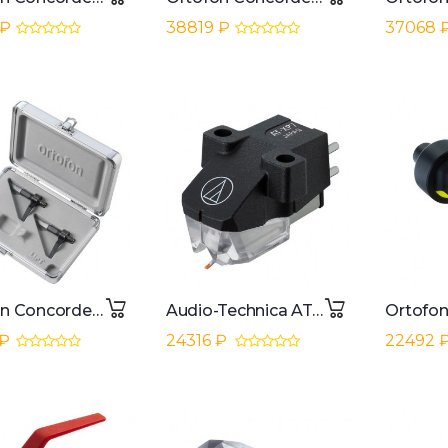
 ₽
38819 ₽
37068 
Ortofon Concorde MKII Mix Twin
Audio-Technica AT-XP7
 ₽
24316 ₽
22492 