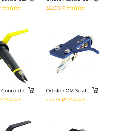
₽
32398 ₽
Ortofon Concorde MKII Club System
Ortofon OM Scratch White pre-mounted on SH-4 Blue
₽
22279 ₽