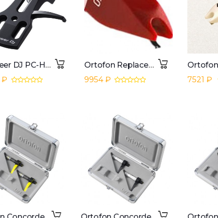
Pioneer DJ PC-HS01-K
Ortofon Replacement Stylus Digitrack SCRATCH & MIX
 ₽
9954 ₽
7521 ₽
Ortofon Concorde MKII Club Twin
Ortofon Concorde MKII Scratch Twin