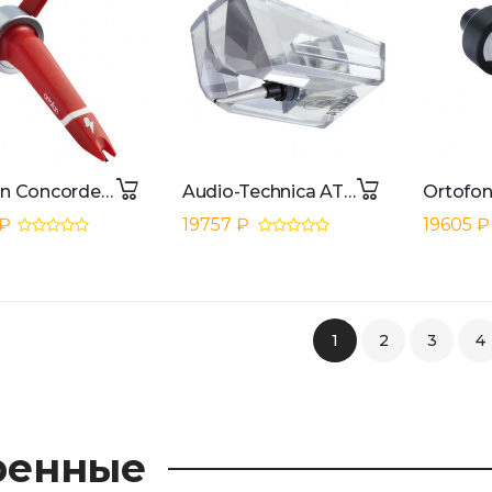
Ortofon Concorde MKII Digital System
Audio-Technica ATN-XP7
 ₽
19757 ₽
19605 ₽
1
2
3
4
ренные