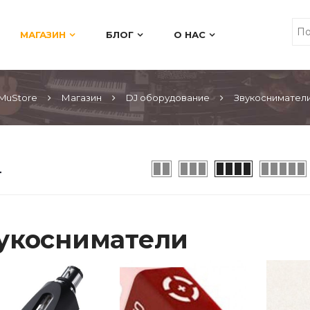
МАГАЗИН
БЛОГ
О НАС
MuStore
Магазин
DJ оборудование
Звукоснимател
укосниматели