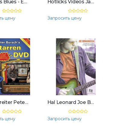
db loops Blues - Easy 1 Gitarre Playalong
Hotlicks Videos James Burton - Legendary Guitar, Hot Licks, DVD
ть цену
Запросить цену
Voggenreiter Peter Burschos Gitarren-DVD DVD
Hal Leonard Joe Bonamassa: Sounds, Styles DVD
ть цену
Запросить цену