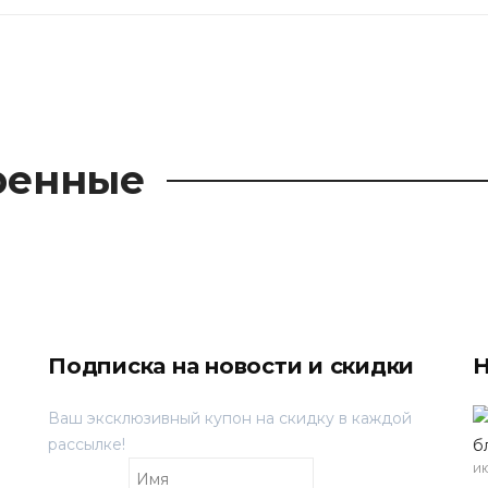
ренные
Подписка на новости и скидки
Н
Ваш эксклюзивный купон на скидку в каждой
рассылке!
б
ию