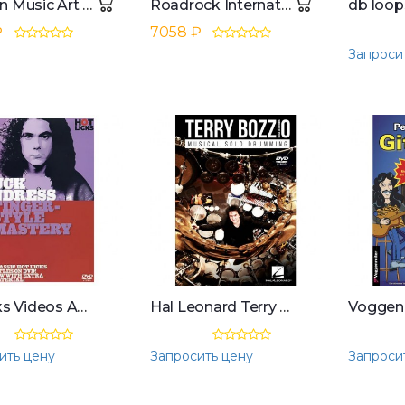
Hudson Music Art Of Playing With Brushes CD and 2 DVDs
Roadrock International Lick Library: Jam With AC/DC DVD, CD
₽
7058 ₽
Запроси
Hotlicks Videos Andress - Fingerstyle Mastery Hot Licks, DVD
Hal Leonard Terry Bozzio - Musical Solo Drumming DVD
ить цену
Запросить цену
Запроси