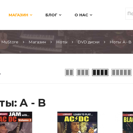
МАГАЗИН
БЛОГ
О НАС
MuStore
Магазин
Ноты
DVD диски
Ноты: A - B
ты: A - B