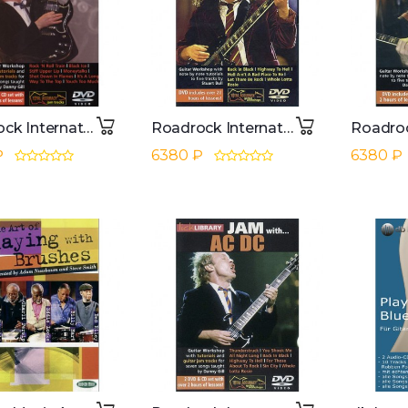
Roadrock International Lick Library: Jam With AC/DC 2 DVD, CD
Roadrock International Lick library - AC/DC Learn to play (Guitar), DVD
₽
6380 ₽
6380 ₽