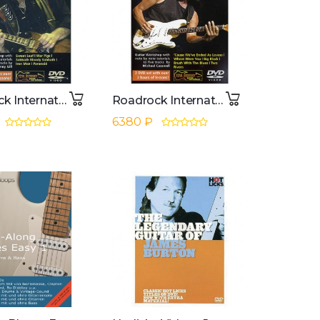
Roadrock International Lick library - Black Sabbath Learn to play (Guitar), DVD
Roadrock International Lick Library: Learn to Play Jeff Beck DVD
6380 ₽