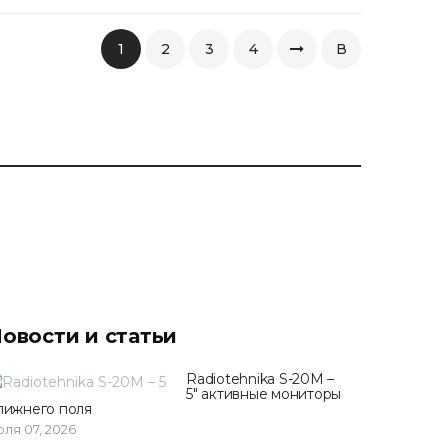
1
2
3
4
В
конец
овости и статьи
Radiotehnika S-20M –
5" активные мониторы
лижнего поля
ля 07, 2026