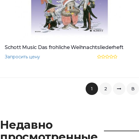
Schott Music Das frohliche Weihnachtsliederheft
Запросить цену
1
2
В
коне
Недавно
просмотренные