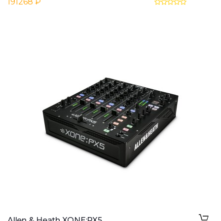
191268 ₽
Allen & Heath XONE:PX5