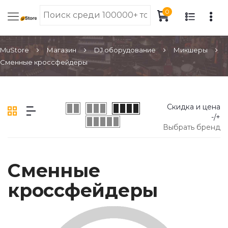
0
MuStore
Магазин
DJ оборудование
Микшеры
Сменные кроссфейдеры
Скидка и цена
-/+
Выбрать бренд
Сменные
кроссфейдеры