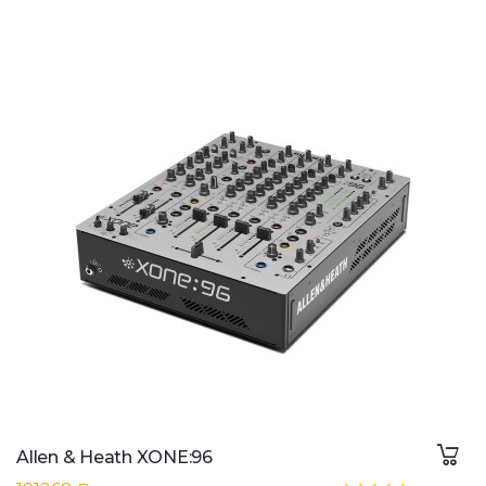
Allen & Heath XONE:96