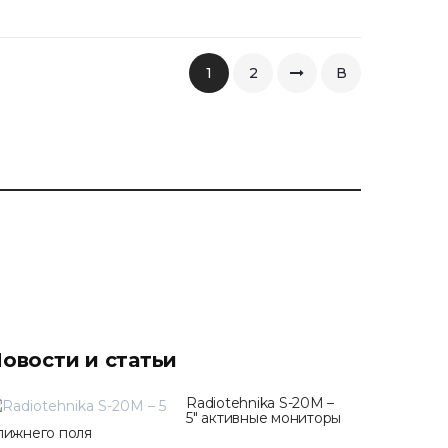
1
2
В
конец
овости и статьи
Radiotehnika S-20M –
5" активные мониторы
лижнего поля