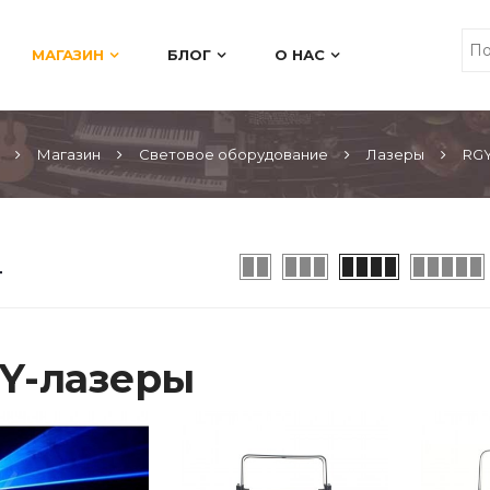
МАГАЗИН
БЛОГ
О НАС
Магазин
Световое оборудование
Лазеры
RGY
Y-лазеры