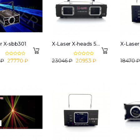
r X-sbb301
X-Laser X-heads 562
X-Laser
 ₽
27770 ₽
23046 ₽
20953 ₽
18470 