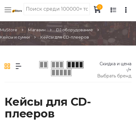
0
MuStore
Магазин
DJ оборудование
Кейсы и сумки
Кейсы для CD-плееров
Скидка и цена
-/+
Выбрать бренд
Кейсы для CD-
плееров