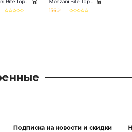
Monzani Bite Top 0.03" (0,8mm) For Clarinet/Saxophone
Monzani Bite Top 0.02" (0,4mm) Clarinet/Saxophone, Transp.
156 ₽
ренные
Подписка на новости и скидки
Н