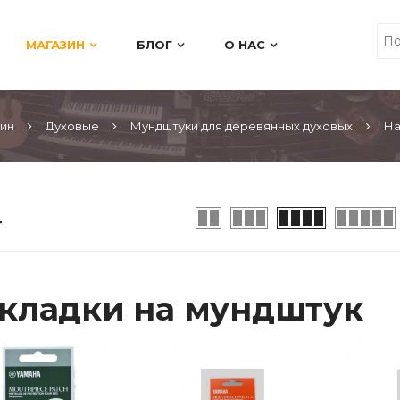
МАГАЗИН
БЛОГ
О НАС
ин
Духовые
Мундштуки для деревянных духовых
На
кладки на мундштук