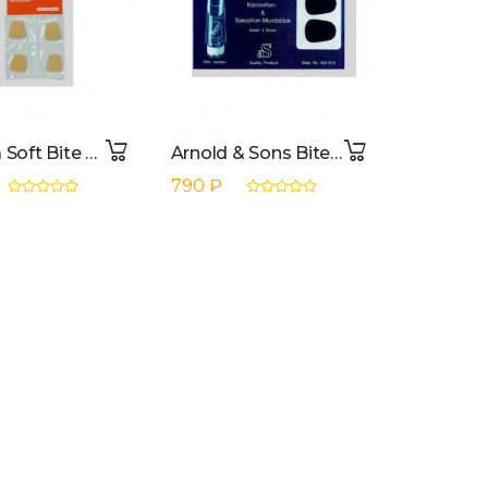
Yamaha Soft Bite Top 0.8mm de Clarinet/Saxophone
Arnold & Sons Bite Plate 0.8mm Black - Set of 4
790 ₽