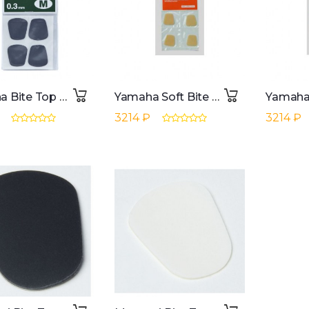
Yamaha Bite Top 0.01" (0,3mm) for Clarinet/Saxophone
Yamaha Soft Bite Top 0.02" (0,5mm) de Clarinet/Saxophone
3214 ₽
3214 ₽