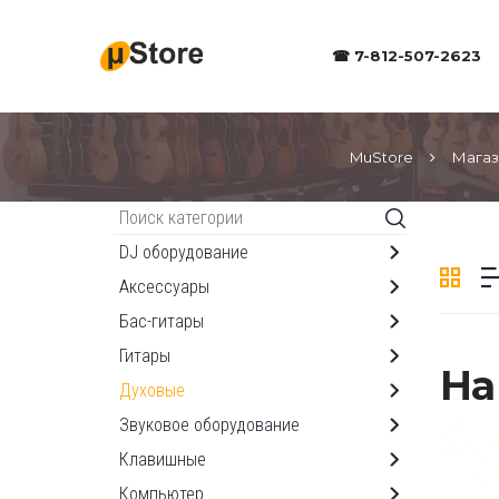
☎ 7-812-507-2623
MuStore
Магаз
Каталог
DJ оборудование
Аксессуары
Бас-гитары
Гитары
На
Духовые
Звуковое оборудование
Клавишные
Компьютер