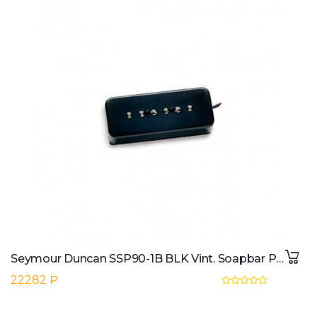
Seymour Duncan SSP90-1B BLK Vint. Soapbar P90 Bridge black 2-phase
22282 ₽