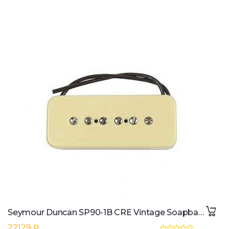
Seymour Duncan SP90-1B CRE Vintage Soapbar Creme Bridge P90
22129 ₽