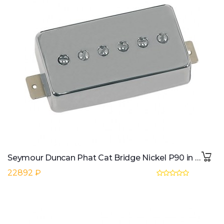
Seymour Duncan Phat Cat Bridge Nickel P90 in form of HB
22892 ₽