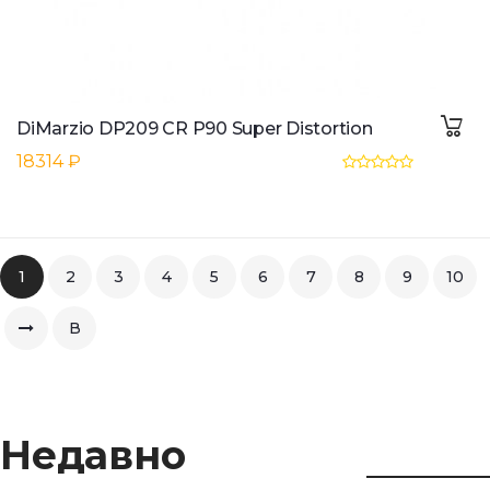
DiMarzio DP209 CR P90 Super Distortion
18314 ₽
1
2
3
4
5
6
7
8
9
10
В
конец
Недавно