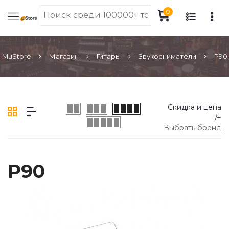
0
MuStore
Магазин
Гитары
Звукосниматели
P90
Скидка и цена
-/+
Выбрать бренд
P90