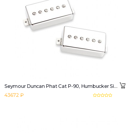
Seymour Duncan Phat Cat P-90, Humbucker Size Set, Nickel Cover
43672 ₽