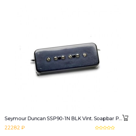
Seymour Duncan SSP90-1N BLK Vint. Soapbar P90 Neck black 2-phase
22282 ₽