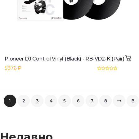
Pioneer DJ Control Vinyl (Black) - RB-VD2-K (Pair)
5976 ₽
1
2
3
4
5
6
7
8
В
коне
Недавно