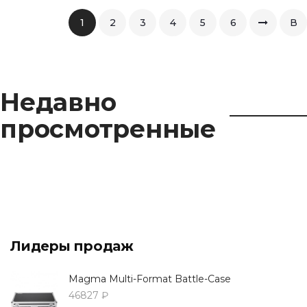
1
2
3
4
5
6
В
коне
Недавно
просмотренные
Лидеры продаж
Magma Multi-Format Battle-Case
46827 ₽