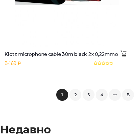
Klotz microphone cable 30m black 2x 0,22mmo
8469 ₽
1
2
3
4
В
коне
Недавно