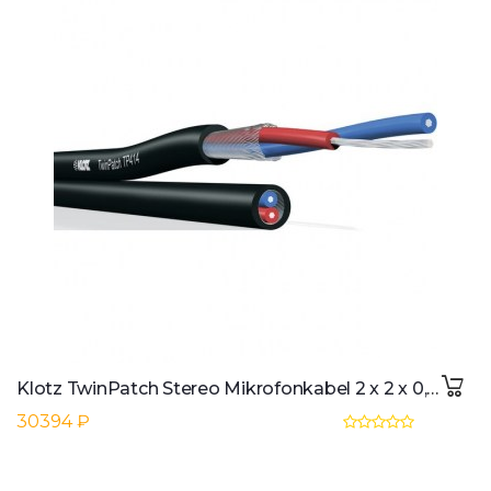
Klotz TwinPatch Stereo Mikrofonkabel 2 x 2 x 0,14mmo, 100m Rolle
30394 ₽