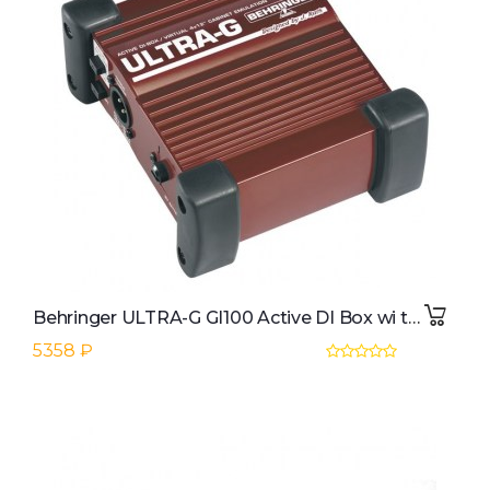
Behringer ULTRA-G GI100 Active DI Box wi th Guitar Cab Simulator
5358 ₽