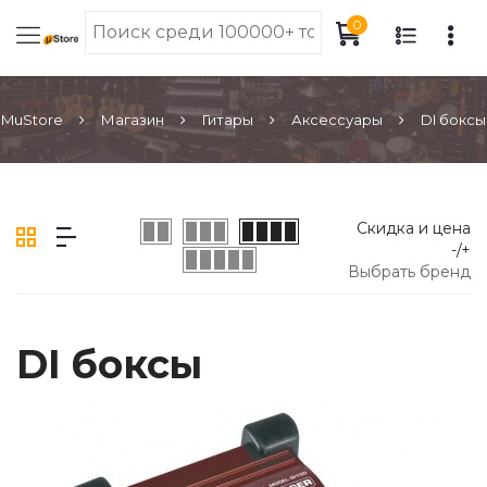
0
MuStore
Магазин
Гитары
Аксессуары
DI боксы
Скидка и цена
-/+
Выбрать бренд
DI боксы