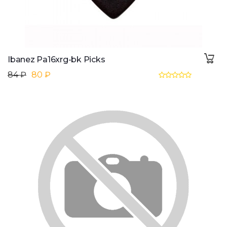
Ibanez Pa16xrg-bk Picks
84 ₽
80 ₽