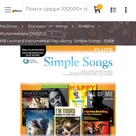
0
MuStore
Магазин
Ноты
Флейта
Мультимедиа, DVD/CD
Hal Leonard Instrumental Play-Along: Simple Songs - Flute