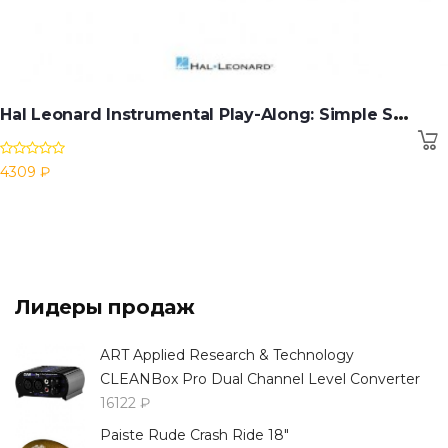
H
al Leonard Instrumental Play-Along: Simple Songs - Flute
4309 ₽
Лидеры продаж
ART Applied Research & Technology
CLEANBox Pro Dual Channel Level Converter
16122 ₽
Paiste Rude Crash Ride 18"