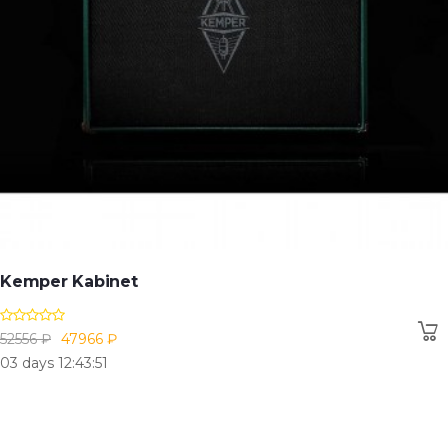
Kemper Kabinet
52556 ₽
47966 ₽
03 days 12:43:50