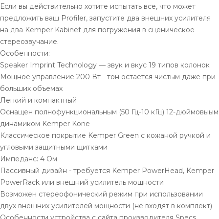
Если вы действительно хотите испытать все, что может
предложить ваш Profiler, запустите два внешних усилителя
на два Kemper Kabinet для погружения в сценическое
стереозвучание.
Особенности:
Speaker Imprint Technology — звук и вкус 19 типов колонок
Мощное управление 200 Вт - тон остается чистым даже при
больших объемах
Легкий и компактный
Оснащен полнофункциональным (50 Гц-10 кГц) 12-дюймовыым
динамиком Kemper Kone
Классическое покрытие Kemper Green с кожаной ручкой и
угловыми защитными щитками
Импеданс: 4 Ом
Пассивный дизайн - требуется Kemper PowerHead, Kemper
PowerRack или внешний усилитель мощности
Возможен стереофонический режим при использовании
двух внешних усилителей мощности (не входят в комплект)
Особенности устройства с сайта производителя Specs