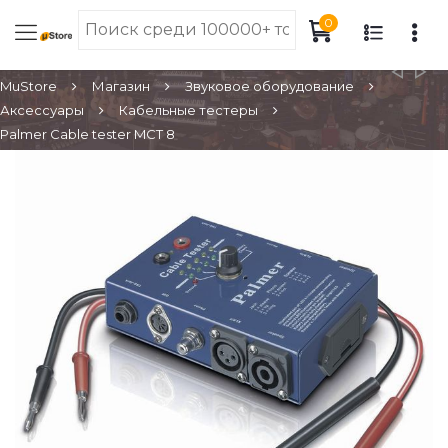
0
MuStore
Магазин
Звуковое оборудование
Аксессуары
Кабельные тестеры
Palmer Cable tester MCT 8