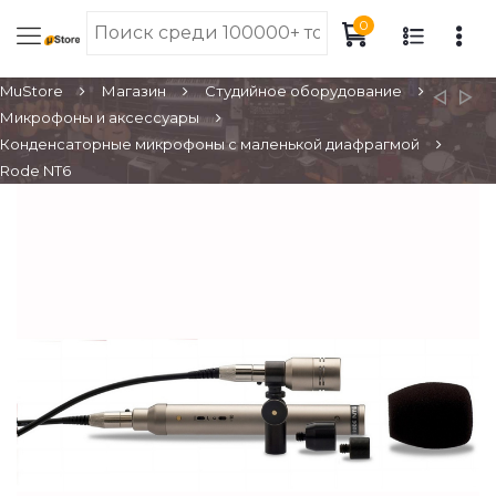
0
MuStore
Магазин
Студийное оборудование
Микрофоны и аксессуары
Конденсаторные микрофоны с маленькой диафрагмой
Rode NT6