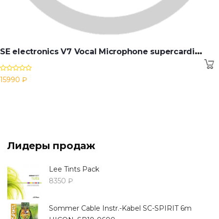
S
E electronics V7 Vocal Microphone supercardioid dynamic
15990 ₽
Лидеры продаж
Lee Tints Pack
8350 ₽
Sommer Cable Instr.-Kabel SC-SPIRIT 6m