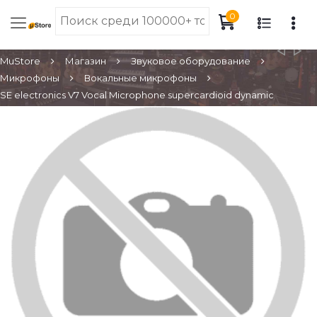
0
MuStore
Магазин
Звуковое оборудование
Микрофоны
Вокальные микрофоны
SE electronics V7 Vocal Microphone supercardioid dynamic